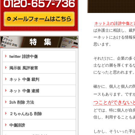
ネット上の誹謗中傷と
ば弁護士に相談し、裁
ーネットにおける情報
思います。
twitter 誹謗中傷
それだけに、企業の多
士などの層を厚くする
掲示板 風評被害
になったと思われます
ネット 中傷 裁判
確かに、個人と個人の
ネット 中傷 逮捕
ースもあります。です
つことができない
2ch 削除 方法
どでは、特に個人が自
２ちゃんねる 削除
信し、利用することも
中傷誹謗
しかし、そういった手