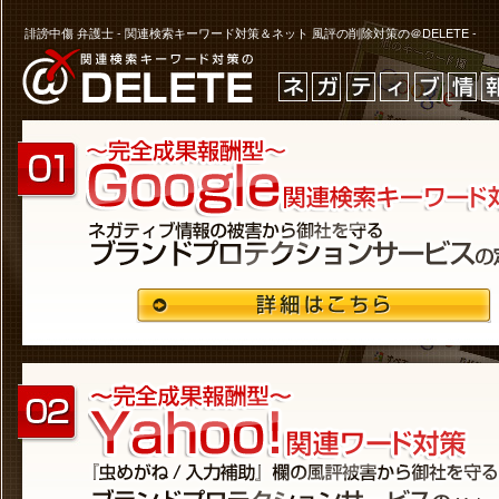
誹謗中傷 弁護士 - 関連検索キーワード対策＆ネット 風評の削除対策の＠DELETE -