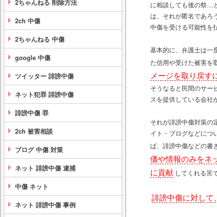
2ちゃんねる 削除方法
に相談しても後の祭…
は、それが匿名であろ
2ch 中傷
中傷を受ける可能性を
2ちゃんねる 中傷
基本的に、弁護士は一
google 中傷
た信用や受けた被害を
メージを取り戻す
ツイッター 誹謗中傷
そうなると民間のサー
ネット犯罪 誹謗中傷
スを提供している会社
誹謗中傷 罪
それが誹謗中傷対策の
2ch 被害相談
イト・ブログなどにつ
ば、誹謗中傷などの書
ブログ 中傷 対策
価や情報のみをネ
ネット 誹謗中傷 逮捕
に貢献
してくれる筈
中傷 ネット
誹謗中傷に対して
ネット 誹謗中傷 事例