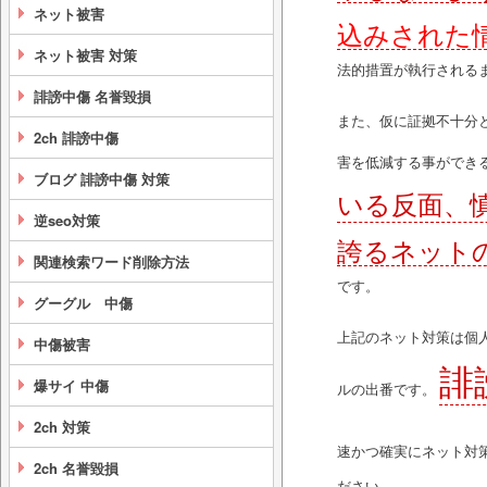
ネット被害
込みされた
ネット被害 対策
法的措置が執行される
誹謗中傷 名誉毀損
また、仮に証拠不十分
2ch 誹謗中傷
害を低減する事ができ
ブログ 誹謗中傷 対策
いる反面、
逆seo対策
誇るネット
関連検索ワード削除方法
です。
グーグル 中傷
上記のネット対策は個
中傷被害
誹
爆サイ 中傷
ルの出番です。
2ch 対策
速かつ確実にネット対
2ch 名誉毀損
ださい。