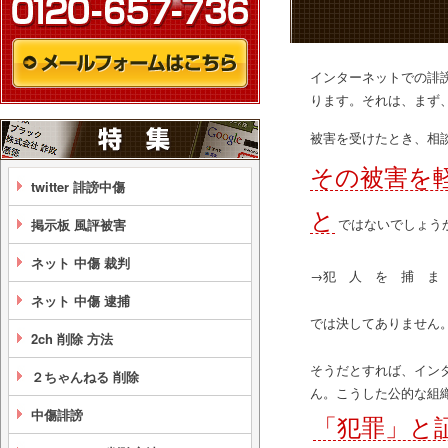
インターネットでの誹
ります。それは、まず
被害を受けたとき、相
その被害を
twitter 誹謗中傷
と
ではないでしょう
掲示板 風評被害
ネット 中傷 裁判
→犯 人 を 捕 ま
ネット 中傷 逮捕
では決してありません
2ch 削除 方法
そうだとすれば、イン
２ちゃんねる 削除
ん。こうした公的な組
中傷誹謗
「犯罪」と