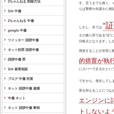
2ちゃんねる 削除方法
す。言うまでも無く、
らば警察や弁護士に相
2ch 中傷
2ちゃんねる 中傷
“
しかし、全ては
google 中傷
士の拠り所である“法
ツイッター 誹謗中傷
分岐点となります。し
ネット犯罪 誹謗中傷
用意することが非常に
的措置が執
誹謗中傷 罪
にカバーできるかとい
2ch 被害相談
ブログ 中傷 対策
ですから、発生してし
ネット 誹謗中傷 逮捕
害を抑えることにつな
中傷 ネット
エンジンに
ネット 誹謗中傷 事例
トしないよ