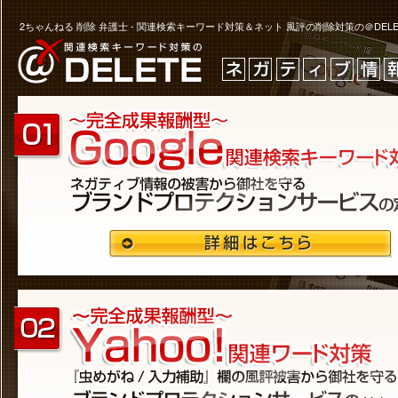
2ちゃんねる 削除 弁護士 - 関連検索キーワード対策＆ネット 風評の削除対策の＠DELET