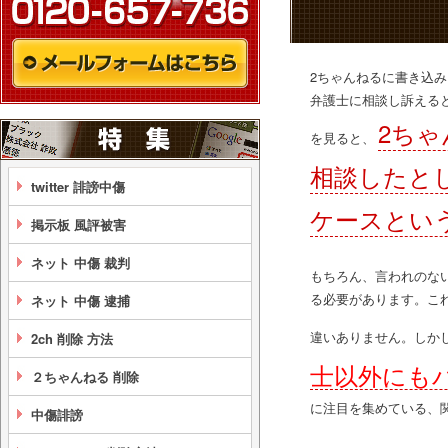
2ちゃんねるに書き込
弁護士に相談し訴える
2ち
を見ると、
相談したと
twitter 誹謗中傷
ケースとい
掲示板 風評被害
ネット 中傷 裁判
もちろん、言われのな
る必要があります。こ
ネット 中傷 逮捕
違いありません。しか
2ch 削除 方法
士以外にも
２ちゃんねる 削除
に注目を集めている、
中傷誹謗