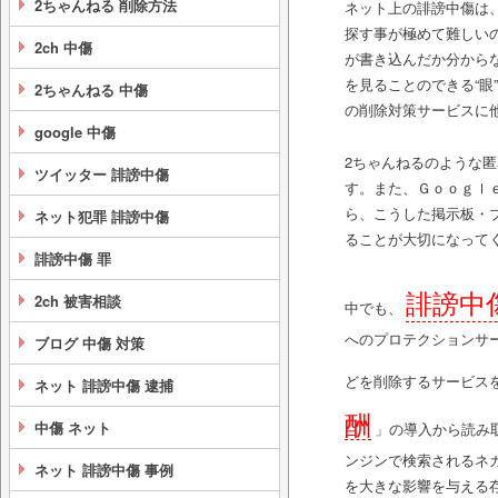
2ちゃんねる 削除方法
ネット上の誹謗中傷は
探す事が極めて難しい
2ch 中傷
が書き込んだか分から
を見ることのできる“
2ちゃんねる 中傷
の削除対策サービスに
google 中傷
2ちゃんねるのような
ツイッター 誹謗中傷
す。また、Ｇｏｏｇｌ
ら、こうした掲示板・
ネット犯罪 誹謗中傷
ることが大切になって
誹謗中傷 罪
誹謗中
2ch 被害相談
中でも、
へのプロテクションサ
ブログ 中傷 対策
どを削除するサービス
ネット 誹謗中傷 逮捕
酬
中傷 ネット
」の導入から読み
ンジンで検索されるネ
ネット 誹謗中傷 事例
を大きな影響を与える