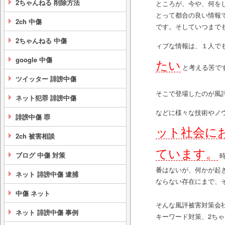
2ちゃんねる 削除方法
ところが、今や、何を
とって都合の良い情報
2ch 中傷
です。そしていつまで
2ちゃんねる 中傷
ィブな情報は、１人で
google 中傷
たい
と考える筈で
ツイッター 誹謗中傷
そこで登場したのが風
ネット犯罪 誹謗中傷
などに様々な技術やノ
誹謗中傷 罪
ット社会に
2ch 被害相談
ています。
ブログ 中傷 対策
番はないが、何かが起
ネット 誹謗中傷 逮捕
ならない存在にまで、
中傷 ネット
そんな風評被害対策会
ネット 誹謗中傷 事例
キーワード対策、2ち