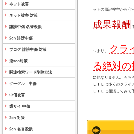
ネット被害
ットの風評被害から守
ネット被害 対策
成果報酬
誹謗中傷 名誉毀損
2ch 誹謗中傷
クラ
ブログ 誹謗中傷 対策
つまり、
逆seo対策
る絶対の
関連検索ワード削除方法
に他なりません。もち
グーグル 中傷
ＥＴＥは多くのクライ
ＥＴＥに相談してみて
中傷被害
爆サイ 中傷
2ch 対策
2ch 名誉毀損