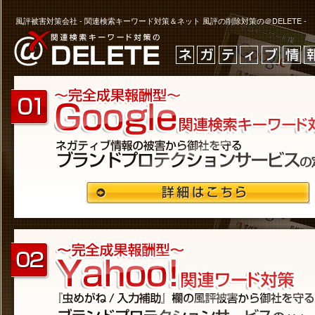
風評被害対策会社 - 関連検索キーワード対策＆ネット 風評の削除対策の＠DELETE -