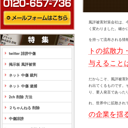
風評被害対策会社は、
く変わりました。確か
を持って流布される情
トの拡散力
twitter 誹謗中傷
与えること
掲示板 風評被害
ネット 中傷 裁判
だからこそ、風評被害
れ出てくるものです。
ネット 中傷 逮捕
り、要人発言であった
2ch 削除 方法
れ、世界中に拡散され
２ちゃんねる 削除
の企業を揺
中傷誹謗