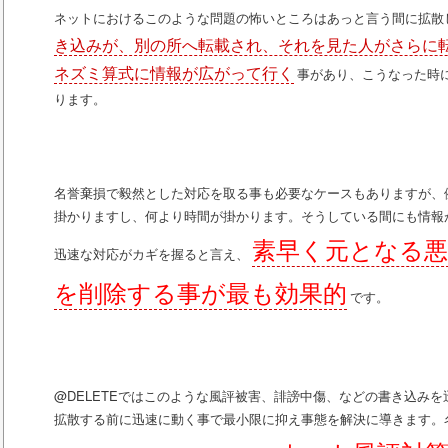
ネットにおけるこのような問題の怖いところはあっと言う間に拡散
き込みが、別の所へ転載され、それを見た人がさらに
ネズミ算式に情報が広がって行く
事があり、こうなった時
ります。
名誉棄損で毅然とした対応を取る事も必要なケースもありますが、
掛かりますし、何より時間が掛かります。そうしている間にも情報
素早く元となる悪
迅速な対応がカギを握ると言え、
を削除する事が最も効果的
です。
@DELETEではこのような風評被害、誹謗中傷、などの書き込み
拡散する前に迅速に動く事で最小限に抑え事態を解決に導きます。