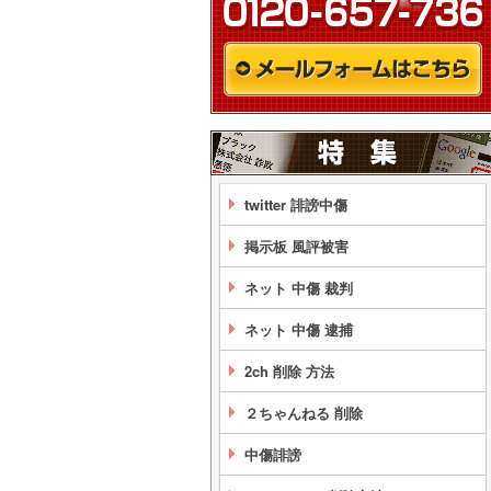
twitter 誹謗中傷
掲示板 風評被害
ネット 中傷 裁判
ネット 中傷 逮捕
2ch 削除 方法
２ちゃんねる 削除
中傷誹謗